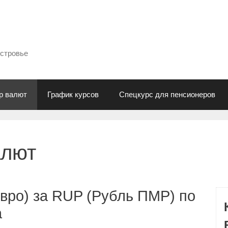
естровье
р валют
График курсов
Спецкурс для пенсионеров
алют
вро) за RUP (Рубль ПМР) по
а