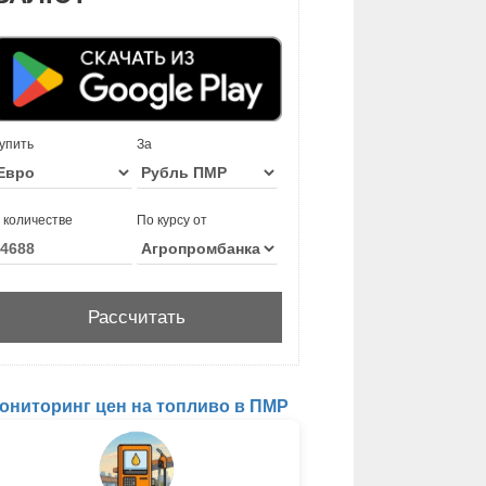
упить
За
 количестве
По курсу от
ониторинг цен на топливо в ПМР