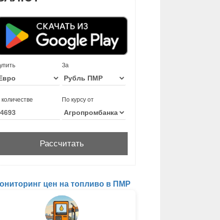
упить
За
 количестве
По курсу от
ониторинг цен на топливо в ПМР