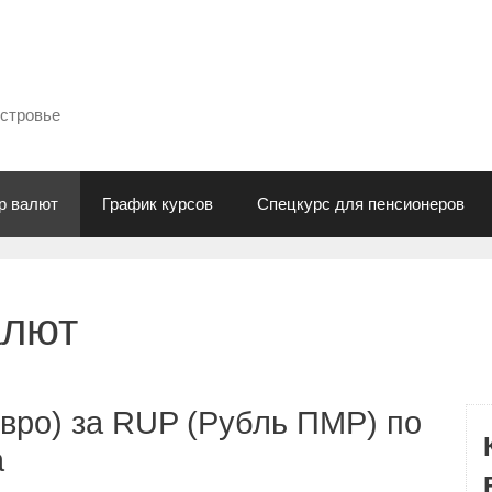
естровье
р валют
График курсов
Спецкурс для пенсионеров
алют
вро) за RUP (Рубль ПМР) по
а