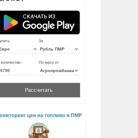
упить
За
 количестве
По курсу от
ониторинг цен на топливо в ПМР