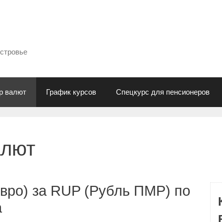
естровье
р валют
График курсов
Спецкурс для пенсионеров
алют
вро) за RUP (Рубль ПМР) по
а