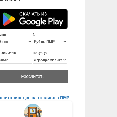
упить
За
 количестве
По курсу от
ониторинг цен на топливо в ПМР