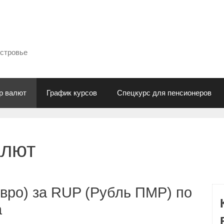
естровье
р валют
График курсов
Спецкурс для пенсионеров
алют
вро) за RUP (Рубль ПМР) по
а