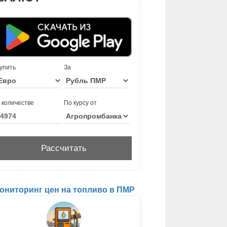
упить
За
 количестве
По курсу от
ониторинг цен на топливо в ПМР