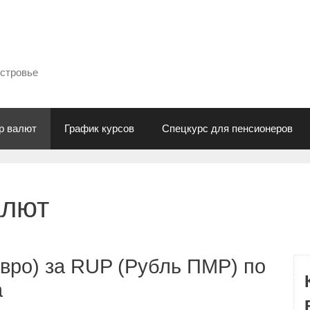
естровье
р валют
График курсов
Спецкурс для пенсионеров
алют
вро) за RUP (Рубль ПМР) по
а