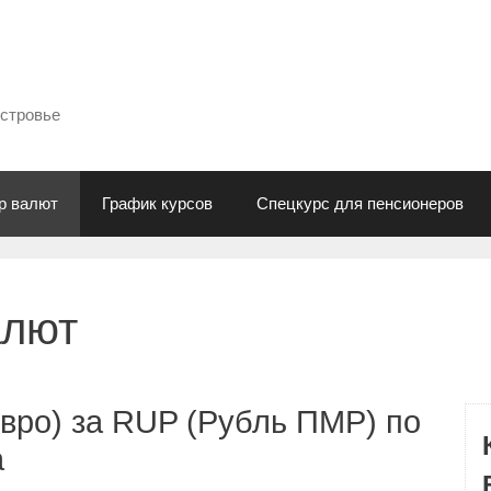
естровье
р валют
График курсов
Спецкурс для пенсионеров
алют
вро) за RUP (Рубль ПМР) по
а