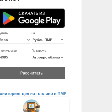
упить
За
 количестве
По курсу от
ониторинг цен на топливо в ПМР