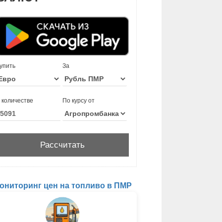
упить
За
 количестве
По курсу от
ониторинг цен на топливо в ПМР