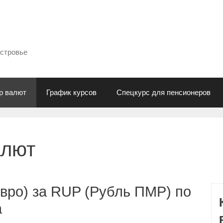
естровье
р валют
График курсов
Спецкурс для пенсионеров
алют
вро) за RUP (Рубль ПМР) по
а