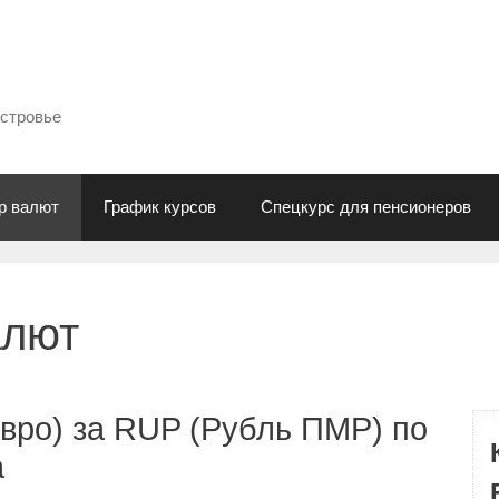
естровье
р валют
График курсов
Спецкурс для пенсионеров
алют
вро) за RUP (Рубль ПМР) по
а