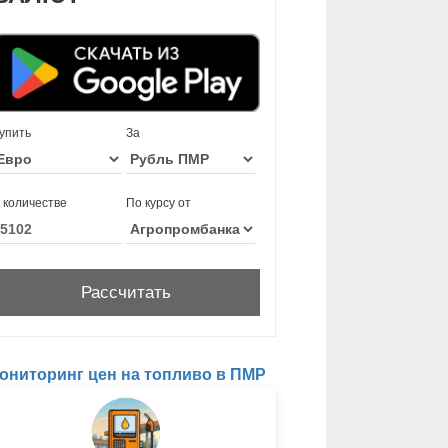
упить
За
 количестве
По курсу от
ониторинг цен на топливо в ПМР