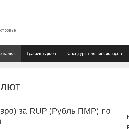
естровье
р валют
График курсов
Спецкурс для пенсионеров
алют
вро) за RUP (Рубль ПМР) по
а