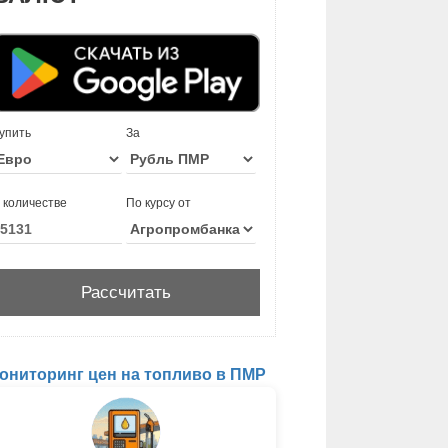
упить
За
 количестве
По курсу от
ониторинг цен на топливо в ПМР