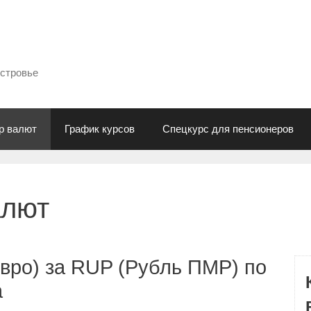
естровье
р валют
График курсов
Спецкурс для пенсионеров
алют
вро) за RUP (Рубль ПМР) по
а