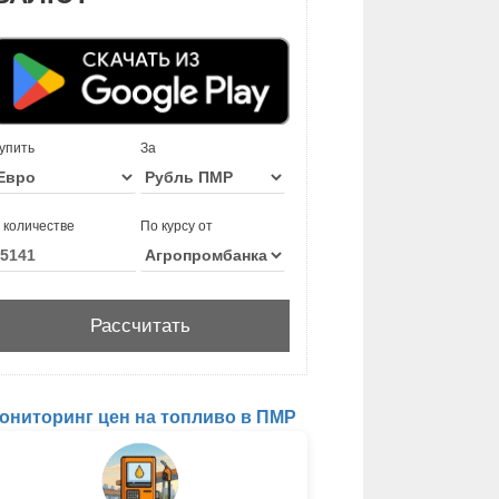
упить
За
 количестве
По курсу от
ониторинг цен на топливо в ПМР