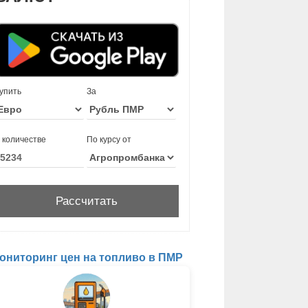
упить
За
 количестве
По курсу от
ониторинг цен на топливо в ПМР