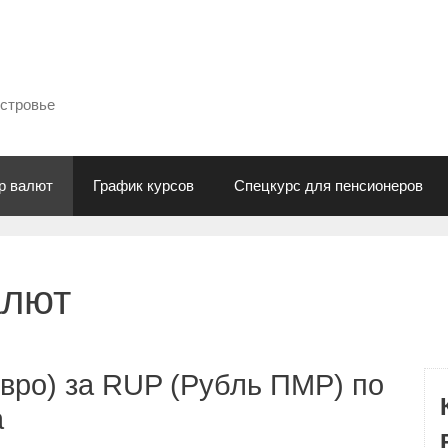
естровье
р валют
График курсов
Спецкурс для пенсионеров
алют
вро) за RUP (Рубль ПМР) по
а