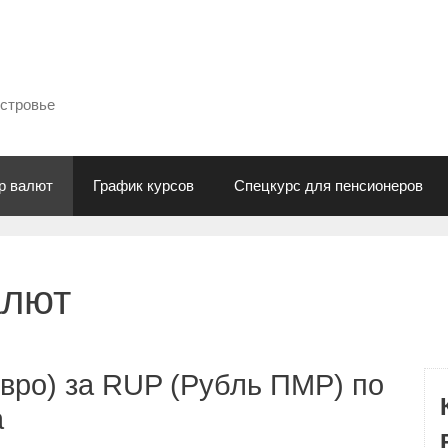
естровье
р валют
График курсов
Спецкурс для пенсионеров
алют
вро) за RUP (Рубль ПМР) по
а