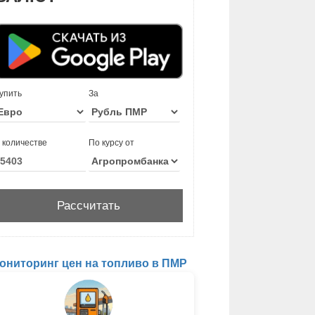
упить
За
 количестве
По курсу от
ониторинг цен на топливо в ПМР