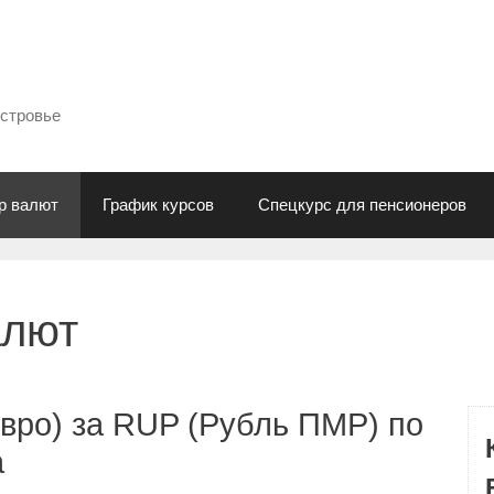
естровье
р валют
График курсов
Спецкурс для пенсионеров
алют
вро) за RUP (Рубль ПМР) по
а