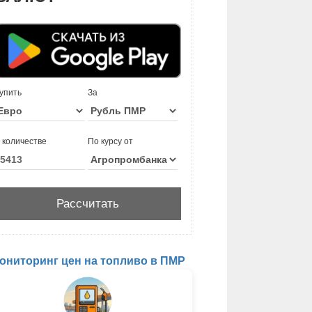
упить
За
 количестве
По курсу от
ониторинг цен на топливо в ПМР