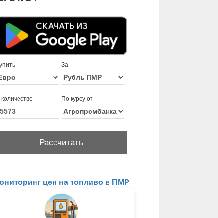
упить
За
 количестве
По курсу от
ониторинг цен на топливо в ПМР