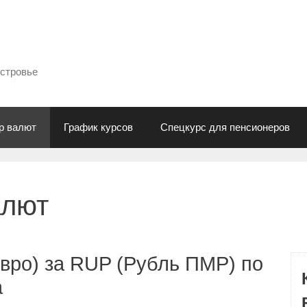
естровье
р валют
График курсов
Спецкурс для пенсионеров
алют
вро) за RUP (Рубль ПМР) по
а