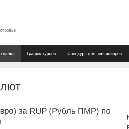
естровье
р валют
График курсов
Спецкурс для пенсионеров
алют
вро) за RUP (Рубль ПМР) по
а