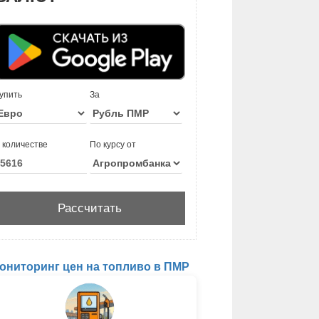
упить
За
 количестве
По курсу от
ониторинг цен на топливо в ПМР