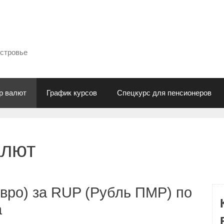
естровье
р валют
График курсов
Спецкурс для пенсионеров
алют
вро) за RUP (Рубль ПМР) по
а