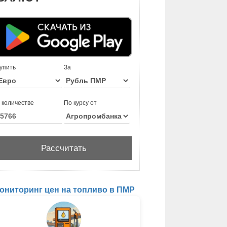
упить
За
 количестве
По курсу от
ониторинг цен на топливо в ПМР