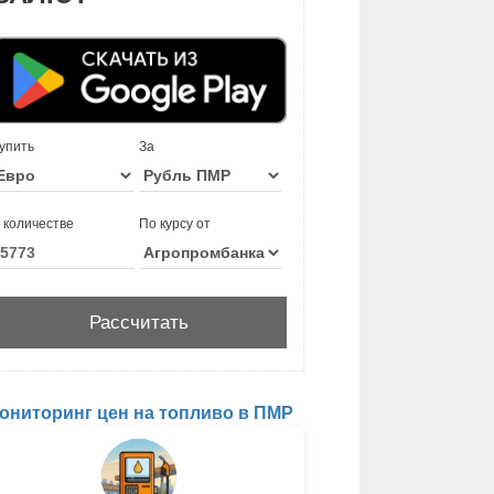
упить
За
 количестве
По курсу от
ониторинг цен на топливо в ПМР