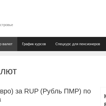
естровье
р валют
График курсов
Спецкурс для пенсионеров
алют
вро) за RUP (Рубль ПМР) по
а