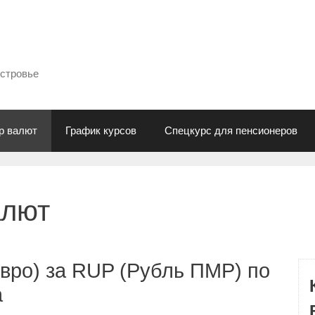
естровье
р валют
График курсов
Спецкурс для пенсионеров
алют
вро) за RUP (Рубль ПМР) по
а