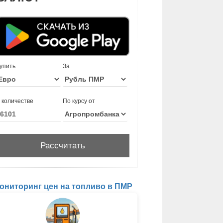
упить
За
 количестве
По курсу от
ониторинг цен на топливо в ПМР