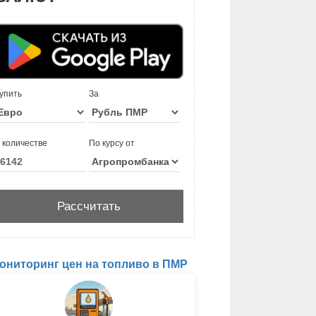
упить
За
 количестве
По курсу от
ониторинг цен на топливо в ПМР