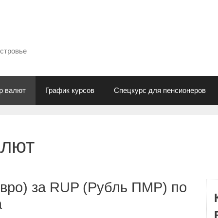
естровье
р валют
График курсов
Спецкурс для пенсионеров
алют
вро) за RUP (Рубль ПМР) по
а