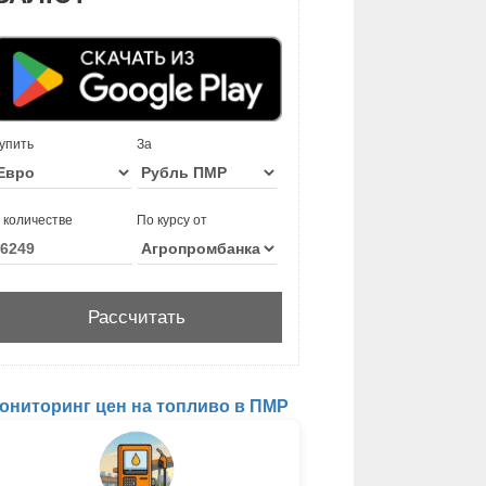
упить
За
 количестве
По курсу от
ониторинг цен на топливо в ПМР