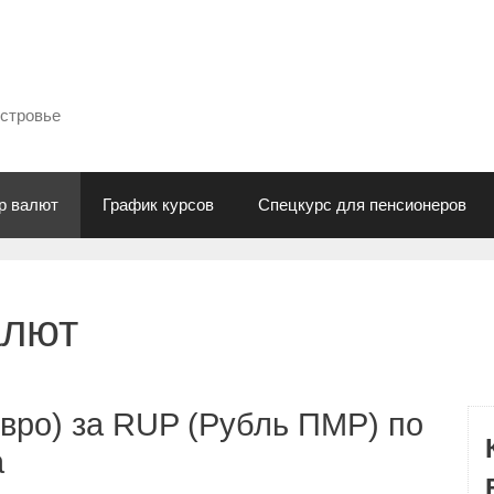
естровье
р валют
График курсов
Спецкурс для пенсионеров
алют
вро) за RUP (Рубль ПМР) по
а