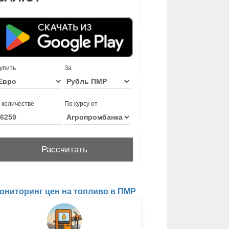
упить
За
 количестве
По курсу от
ониторинг цен на топливо в ПМР