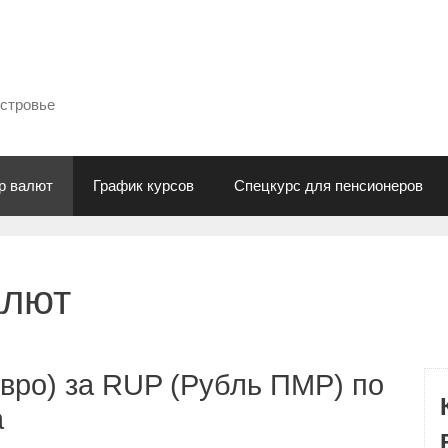
естровье
р валют
График курсов
Спецкурс для пенсионеров
алют
вро) за RUP (Рубль ПМР) по
а