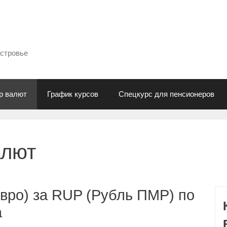
естровье
р валют
График курсов
Спецкурс для пенсионеров
алют
вро) за RUP (Рубль ПМР) по
а