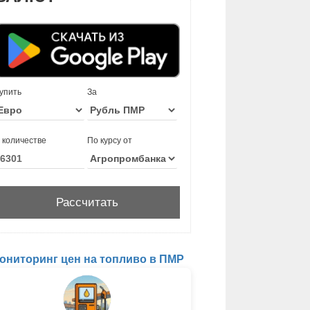
упить
За
 количестве
По курсу от
ониторинг цен на топливо в ПМР