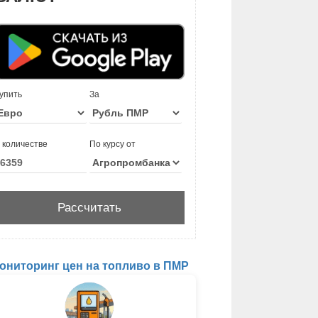
упить
За
 количестве
По курсу от
ониторинг цен на топливо в ПМР