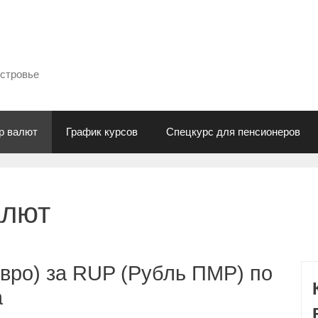
естровье
р валют
График курсов
Спецкурс для пенсионеров
алют
вро) за RUP (Рубль ПМР) по
а