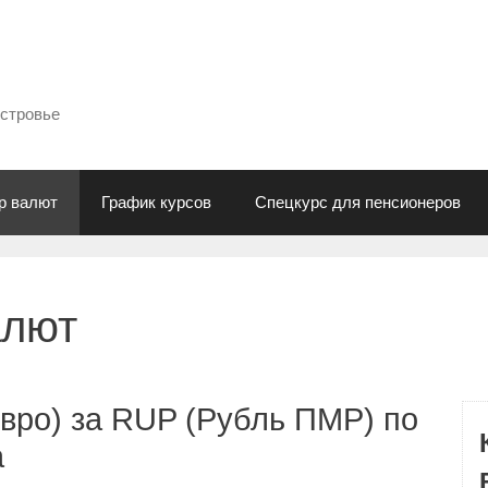
естровье
р валют
График курсов
Спецкурс для пенсионеров
алют
вро) за RUP (Рубль ПМР) по
а