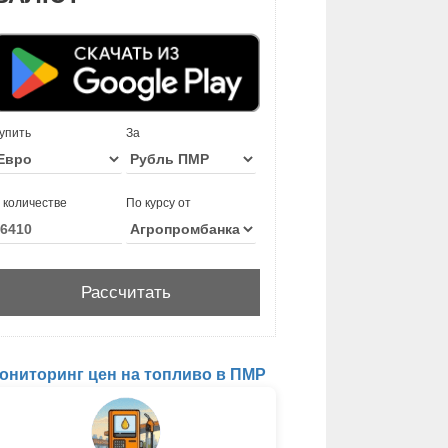
упить
За
 количестве
По курсу от
ониторинг цен на топливо в ПМР