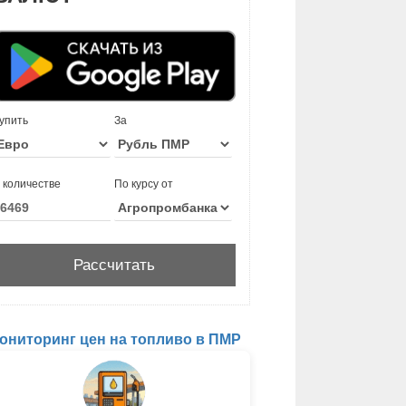
упить
За
 количестве
По курсу от
ониторинг цен на топливо в ПМР