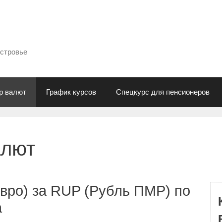
естровье
р валют
График курсов
Спецкурс для пенсионеров
алют
вро) за RUP (Рубль ПМР) по
а