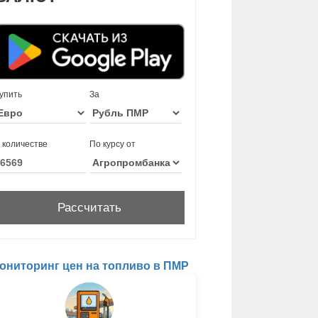
упить
За
 количестве
По курсу от
ониторинг цен на топливо в ПМР