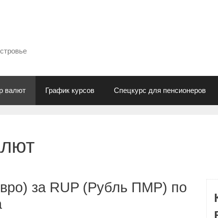
естровье
р валют
График курсов
Спецкурс для пенсионеров
алют
вро) за RUP (Рубль ПМР) по
а