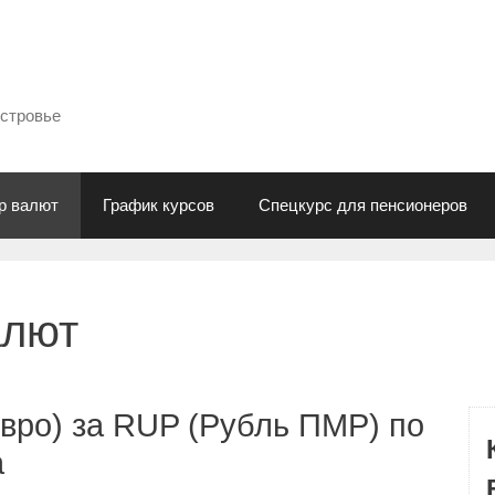
естровье
р валют
График курсов
Спецкурс для пенсионеров
алют
вро) за RUP (Рубль ПМР) по
а