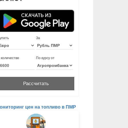
упить
За
 количестве
По курсу от
ониторинг цен на топливо в ПМР