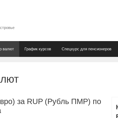
естровье
р валют
График курсов
Спецкурс для пенсионеров
алют
вро) за RUP (Рубль ПМР) по
а