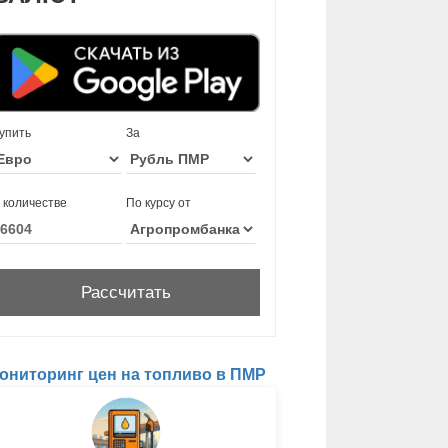
упить
За
 количестве
По курсу от
ониторинг цен на топливо в ПМР