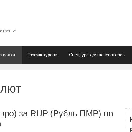
естровье
р валют
График курсов
Спецкурс для пенсионеров
алют
вро) за RUP (Рубль ПМР) по
а