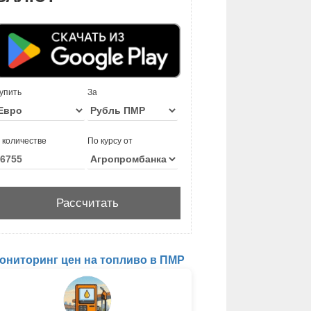
упить
За
 количестве
По курсу от
ониторинг цен на топливо в ПМР