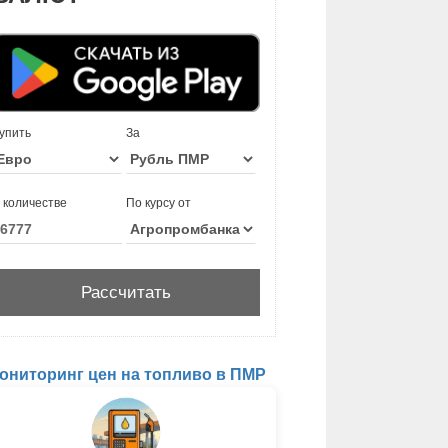
упить
За
 количестве
По курсу от
ониторинг цен на топливо в ПМР