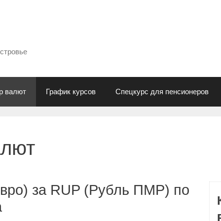
естровье
р валют
График курсов
Спецкурс для пенсионеров
алют
вро) за RUP (Рубль ПМР) по
а