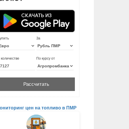
упить
За
 количестве
По курсу от
ониторинг цен на топливо в ПМР