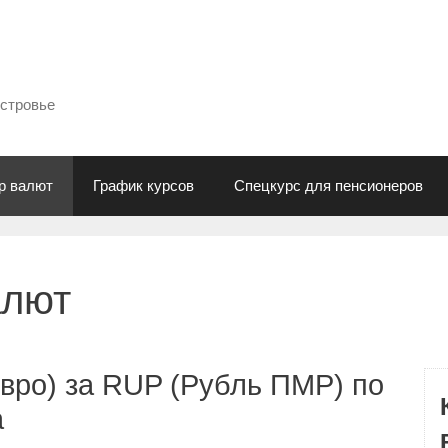
естровье
р валют
График курсов
Спецкурс для пенсионеров
алют
вро) за RUP (Рубль ПМР) по
а