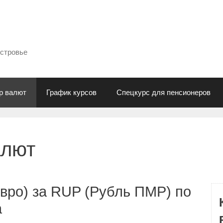
естровье
р валют
График курсов
Спецкурс для пенсионеров
алют
вро) за RUP (Рубль ПМР) по
а