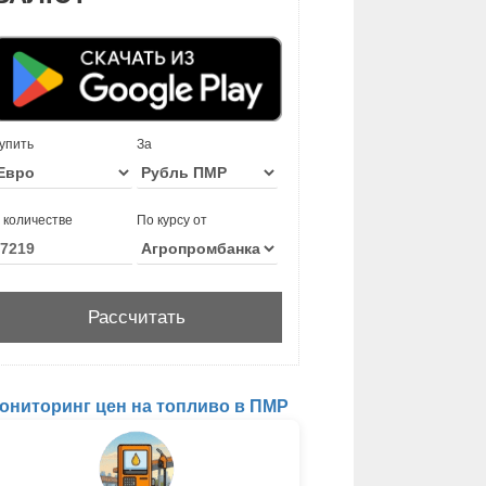
упить
За
 количестве
По курсу от
ониторинг цен на топливо в ПМР