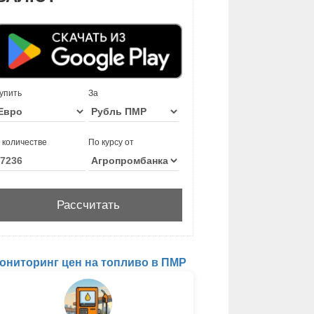
упить
За
 количестве
По курсу от
ониторинг цен на топливо в ПМР