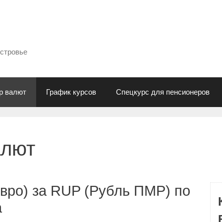
естровье
р валют
График курсов
Спецкурс для пенсионеров
алют
вро) за RUP (Рубль ПМР) по
а