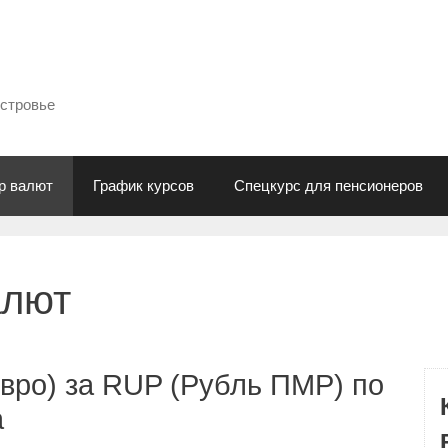
естровье
р валют
График курсов
Спецкурс для пенсионеров
алют
вро) за RUP (Рубль ПМР) по
а