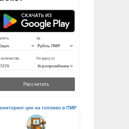
упить
За
 количестве
По курсу от
ониторинг цен на топливо в ПМР