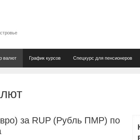
естровье
р валют
График курсов
Спецкурс для пенсионеров
алют
вро) за RUP (Рубль ПМР) по
а