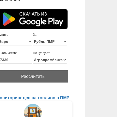
упить
За
 количестве
По курсу от
ониторинг цен на топливо в ПМР