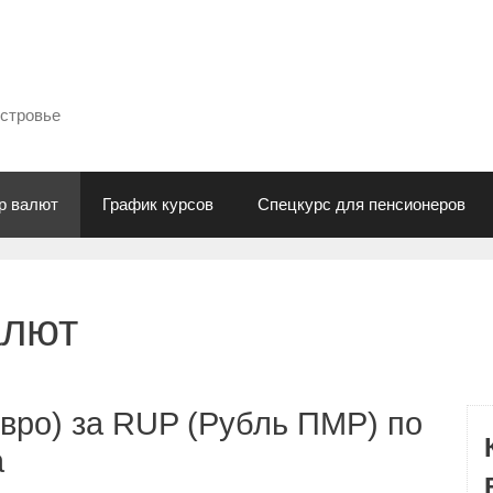
естровье
р валют
График курсов
Спецкурс для пенсионеров
алют
вро) за RUP (Рубль ПМР) по
а