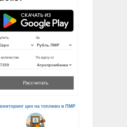
упить
За
 количестве
По курсу от
ониторинг цен на топливо в ПМР