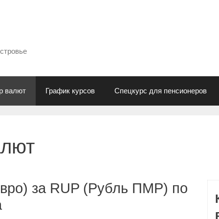
естровье
р валют
График курсов
Спецкурс для пенсионеров
алют
вро) за RUP (Рубль ПМР) по
а