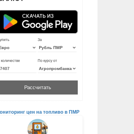
упить
За
 количестве
По курсу от
ониторинг цен на топливо в ПМР