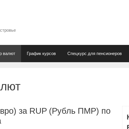
естровье
р валют
График курсов
Спецкурс для пенсионеров
алют
вро) за RUP (Рубль ПМР) по
а