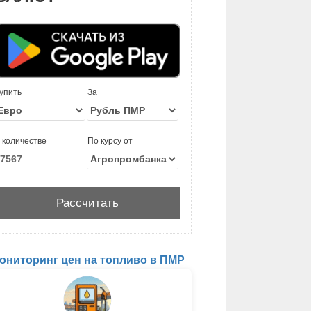
упить
За
 количестве
По курсу от
ониторинг цен на топливо в ПМР