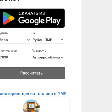
упить
За
 количестве
По курсу от
ониторинг цен на топливо в ПМР