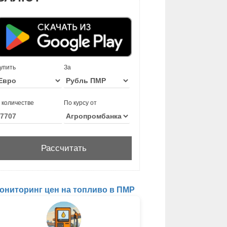
упить
За
 количестве
По курсу от
ониторинг цен на топливо в ПМР