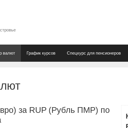
естровье
р валют
График курсов
Спецкурс для пенсионеров
алют
вро) за RUP (Рубль ПМР) по
а