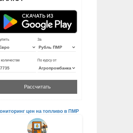
упить
За
 количестве
По курсу от
ониторинг цен на топливо в ПМР