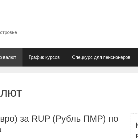
естровье
р валют
График курсов
Спецкурс для пенсионеров
алют
вро) за RUP (Рубль ПМР) по
а