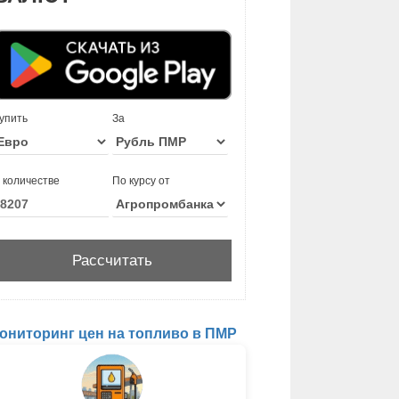
упить
За
 количестве
По курсу от
ониторинг цен на топливо в ПМР