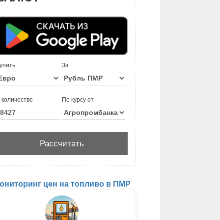
упить
За
 количестве
По курсу от
ониторинг цен на топливо в ПМР