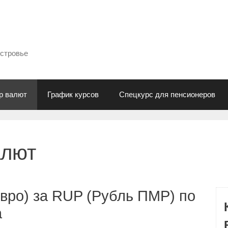
естровье
р валют
График курсов
Спецкурс для пенсионеров
алют
вро) за RUP (Рубль ПМР) по
а