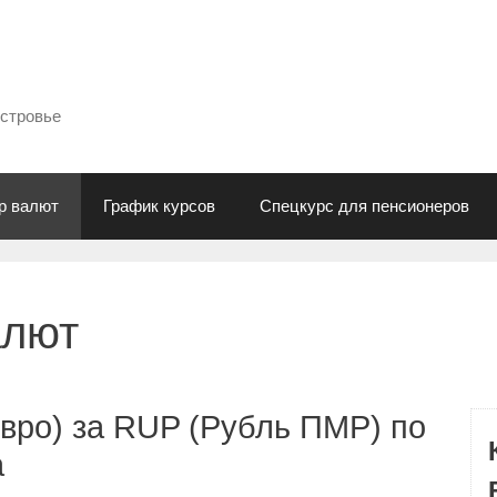
естровье
р валют
График курсов
Спецкурс для пенсионеров
алют
вро) за RUP (Рубль ПМР) по
а