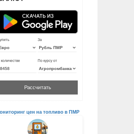
упить
За
 количестве
По курсу от
ониторинг цен на топливо в ПМР