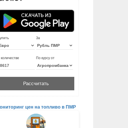
упить
За
 количестве
По курсу от
ониторинг цен на топливо в ПМР