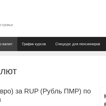
естровье
р валют
График курсов
Спецкурс для пенсионеров
алют
вро) за RUP (Рубль ПМР) по
а