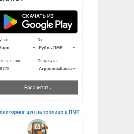
упить
За
 количестве
По курсу от
ониторинг цен на топливо в ПМР