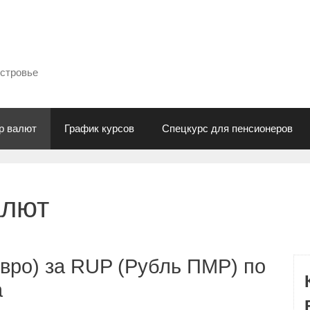
естровье
р валют
График курсов
Спецкурс для пенсионеров
алют
вро) за RUP (Рубль ПМР) по
а