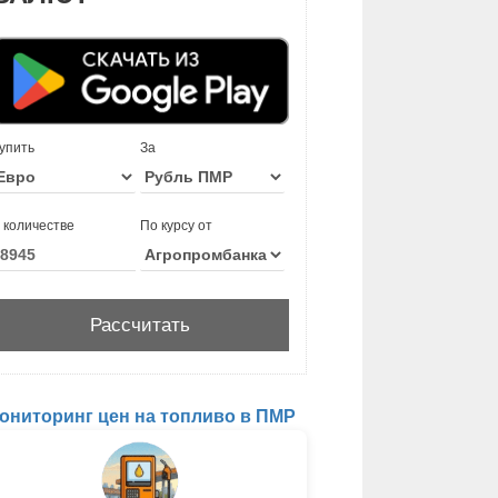
упить
За
 количестве
По курсу от
ониторинг цен на топливо в ПМР