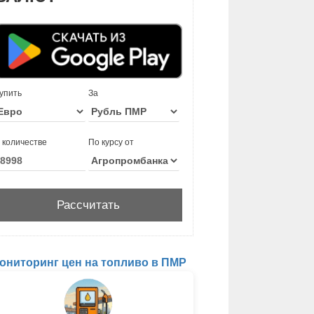
упить
За
 количестве
По курсу от
ониторинг цен на топливо в ПМР