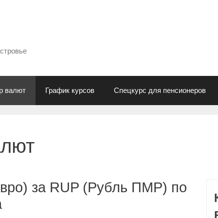
естровье
р валют
График курсов
Спецкурс для пенсионеров
алют
вро) за RUP (Рубль ПМР) по
а