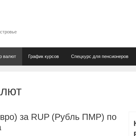
естровье
р валют
График курсов
Спецкурс для пенсионеров
алют
вро) за RUP (Рубль ПМР) по
а