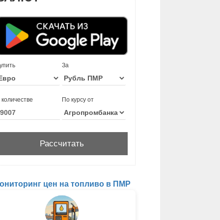
упить
За
 количестве
По курсу от
ониторинг цен на топливо в ПМР