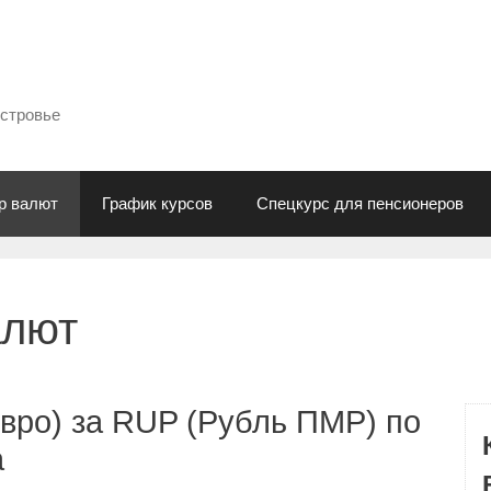
естровье
р валют
График курсов
Спецкурс для пенсионеров
алют
вро) за RUP (Рубль ПМР) по
а