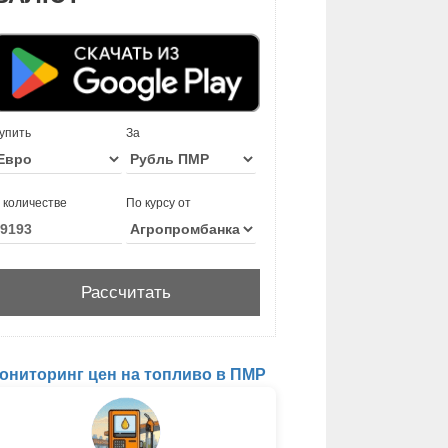
упить
За
 количестве
По курсу от
ониторинг цен на топливо в ПМР